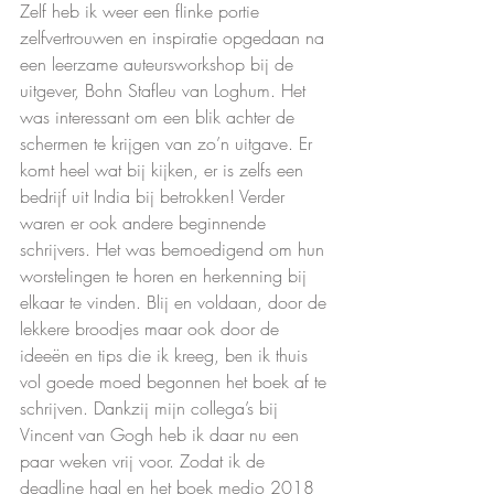
Zelf heb ik weer een flinke portie 
zelfvertrouwen en inspiratie opgedaan na 
een leerzame auteursworkshop bij de 
uitgever, Bohn Stafleu van Loghum. Het 
was interessant om een blik achter de 
schermen te krijgen van zo’n uitgave. Er 
komt heel wat bij kijken, er is zelfs een 
bedrijf uit India bij betrokken! Verder 
waren er ook andere beginnende 
schrijvers. Het was bemoedigend om hun 
worstelingen te horen en herkenning bij 
elkaar te vinden. Blij en voldaan, door de 
lekkere broodjes maar ook door de 
ideeën en tips die ik kreeg, ben ik thuis 
vol goede moed begonnen het boek af te 
schrijven. Dankzij mijn collega’s bij 
Vincent van Gogh heb ik daar nu een 
paar weken vrij voor. Zodat ik de 
deadline haal en het boek medio 2018 