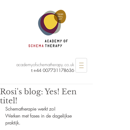
academyofschematherapy.co.uk
t:
+44 007731178636
Rosi's blog: Yes! Een
titel!
Schematherapie werkt zo!
Werken met fases in de dagelijkse 
praktijk.